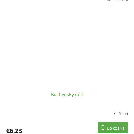
Kuchynský nôž
7-14 dní
Do košíka
€6,23