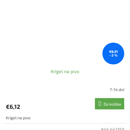
€6,31
–3 %
Krígel na pivo
7-14 dní
Do košíka
€6,12
Krígel na pivo
Kód:
447350