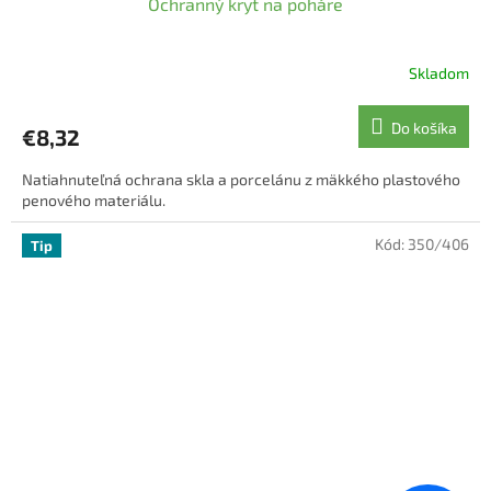
Ochranný kryt na poháre
Skladom
Do košíka
€8,32
Natiahnuteľná ochrana skla a porcelánu z mäkkého plastového
penového materiálu.
Kód:
350/406
Tip