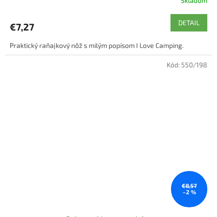
Skladom
DETAIL
€7,27
Praktický raňajkový nôž s milým popisom I Love Camping.
Kód:
550/198
€8,57
–2 %