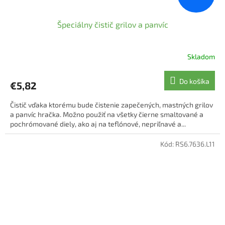
Špeciálny čistič grilov a panvíc
Skladom
Do košíka
€5,82
Čistič vďaka ktorému bude čistenie zapečených, mastných grilov
a panvíc hračka. Možno použiť na všetky čierne smaltované a
pochrómované diely, ako aj na teflónové, nepriľnavé a...
Kód:
RS6.7636.L11