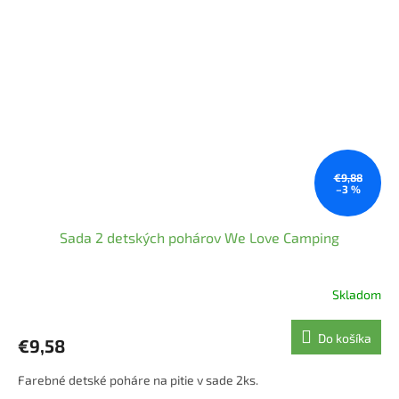
€9,88
–3 %
Sada 2 detských pohárov We Love Camping
Skladom
Do košíka
€9,58
Farebné detské poháre na pitie v sade 2ks.