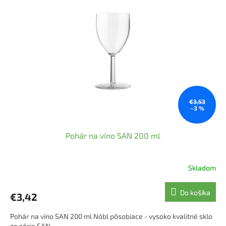
i
d
s
u
p
k
r
t
o
o
d
v
u
k
t
o
€3,53
–3 %
v
Pohár na víno SAN 200 ml
Skladom
Do košíka
€3,42
Pohár na víno SAN 200 ml Nóbl pôsobiace - vysoko kvalitné sklo
zo série SAN.