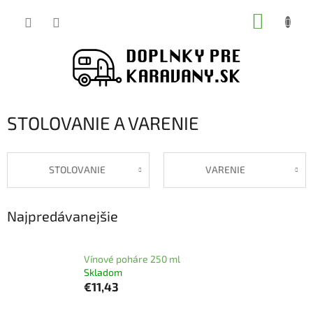
Prejsť
NÁKUP
na
obsah
KOŠÍK
STOLOVANIE A VARENIE
STOLOVANIE
VARENIE
Najpredávanejšie
Vínové poháre 250 ml
Skladom
€11,43