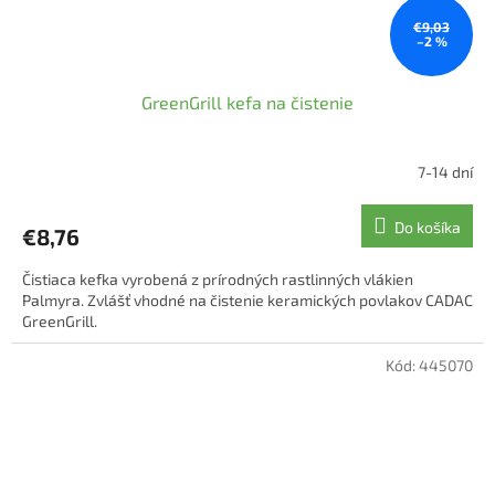
€9,03
–2 %
GreenGrill kefa na čistenie
7-14 dní
Do košíka
€8,76
Čistiaca kefka vyrobená z prírodných rastlinných vlákien
Palmyra. Zvlášť vhodné na čistenie keramických povlakov CADAC
GreenGrill.
Kód:
445070