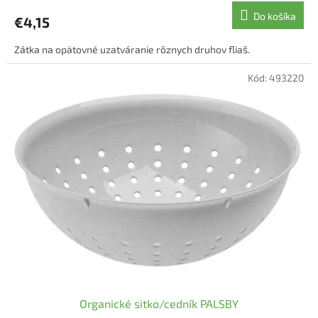
Do košíka
€4,15
Zátka na opätovné uzatváranie rôznych druhov fliaš.
Kód:
493220
Organické sitko/cedník PALSBY