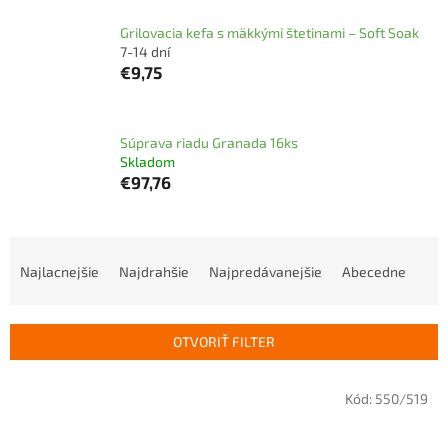
Grilovacia kefa s mäkkými štetinami – Soft Soak
7-14 dní
€9,75
Súprava riadu Granada 16ks
Skladom
€97,76
R
a
Najlacnejšie
Najdrahšie
Najpredávanejšie
Abecedne
d
e
n
OTVORIŤ FILTER
i
e
V
p
Kód:
550/519
ý
r
p
o