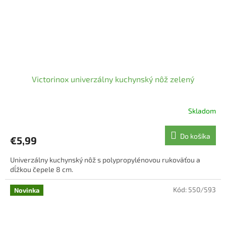
Victorinox univerzálny kuchynský nôž zelený
Skladom
Do košíka
€5,99
Univerzálny kuchynský nôž s polypropylénovou rukoväťou a
dĺžkou čepele 8 cm.
Kód:
550/593
Novinka