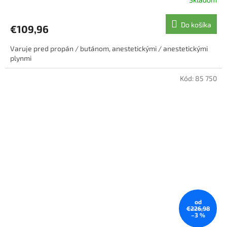
Priemerné
hodnotenie
produktu
Do košíka
€109,96
je
5,0
Varuje pred propán / butánom, anestetickými / anestetickými
z
plynmi
5
hviezdičiek.
Kód:
85 750
od
€226,98
–3 %