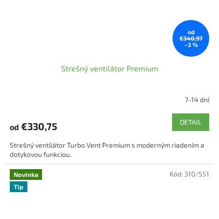
od
€340,97
–3 %
Strešný ventilátor Premium
7-14 dní
Priemerné
hodnotenie
produktu
DETAIL
€330,75
od
je
5,0
Strešný ventilátor Turbo Vent Premium s moderným riadením a
z
dotykovou funkciou.
5
hviezdičiek.
Kód:
310/551
Novinka
Tip