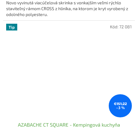
Novo vyvinutá viacúčelová skrinka s vonkajším veľmi rýchlo
staviteľný rámom CROSS z hliníka, na ktorom je kryt vyrobený z
odolného polyesteru.
Kód:
72 081
Tip
€151,22
–3 %
AZABACHE CT SQUARE - Kempingová kuchyňa