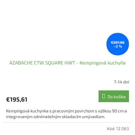
€201,66
–3 %
AZABACHE CTW SQUARE HWT - Kempingová kuchyňa
7-14 dní
Priemerné
hodnotenie
produktu
Do košíka
€195,61
je
4,5
Kempingová kuchynka s pracovným povrchom s výškou 90 cm a
z
integrovaným odnímateľným skladacím umývadlom.
5
hviezdičiek.
Kód:
72 083