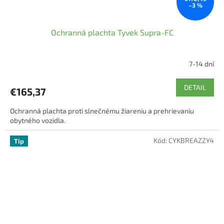
–3 %
Ochranná plachta Tyvek Supra-FC
7-14 dní
Priemerné
hodnotenie
produktu
DETAIL
€165,37
je
5,0
Ochranná plachta proti slnečnému žiareniu a prehrievaniu
z
obytného vozidla.
5
hviezdičiek.
Kód:
CYKBREAZZY4
Tip