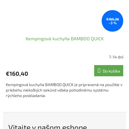
€165,36
–3 %
Kempingová kuchyňa BAMBOO QUICK
7-14 dní
Do košíka
€160,40
Kempingová kuchyňa BAMBOO QUICK je pripravená na použitie v
priebehu niekoľkých sekúnd vďaka pohodlnému systému
rýchleho poskladania.
Vitajte v našom eshope.