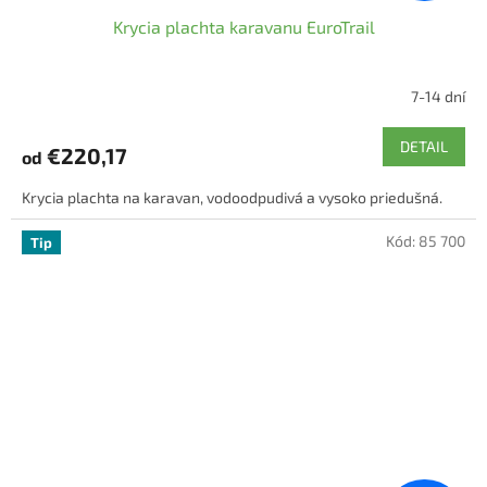
Krycia plachta karavanu EuroTrail
7-14 dní
Priemerné
hodnotenie
produktu
DETAIL
€220,17
od
je
4,0
Krycia plachta na karavan, vodoodpudivá a vysoko priedušná.
z
5
Kód:
85 700
hviezdičiek.
Tip