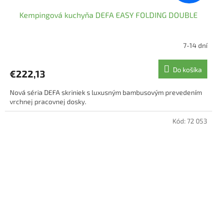
Kempingová kuchyňa DEFA EASY FOLDING DOUBLE
7-14 dní
Do košíka
€222,13
Nová séria DEFA skriniek s luxusným bambusovým prevedením
vrchnej pracovnej dosky.
Kód:
72 053