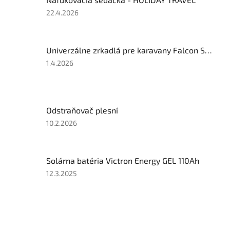
Hodnotenie
22.4.2026
produktu
je
4
Univerzálne zrkadlá pre karavany Falcon Super Steady Mirror
z
5
Hodnotenie
1.4.2026
hviezdičiek.
produktu
je
5
z
Odstraňovač plesní
5
hviezdičiek.
Hodnotenie
10.2.2026
produktu
je
2
Solárna batéria Victron Energy GEL 110Ah
z
5
Hodnotenie
12.3.2025
hviezdičiek.
produktu
je
4
z
Z
5