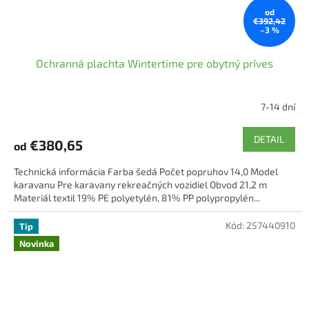
od
€392,42
–3 %
Ochranná plachta Wintertime pre obytný príves
7-14 dní
DETAIL
€380,65
od
Technická informácia Farba šedá Počet popruhov 14,0 Model
karavanu Pre karavany rekreačných vozidiel Obvod 21,2 m
Materiál textil 19% PE polyetylén, 81% PP polypropylén...
Kód:
257440910
Tip
Novinka