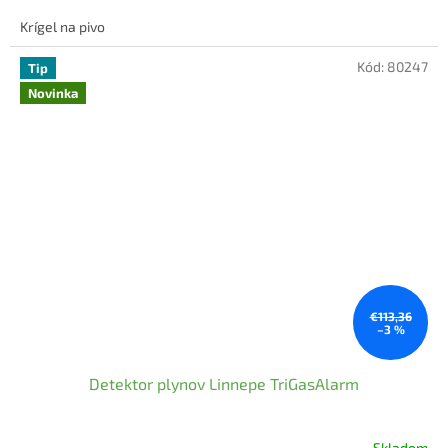
Krígel na pivo
Kód:
80247
Tip
Novinka
€113,36
–3 %
Detektor plynov Linnepe TriGasAlarm
Skladom