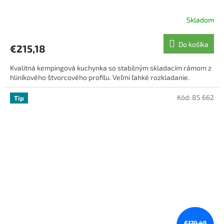
Skladom
Do košíka
€215,18
Kvalitná kempingová kuchynka so stabilným skladacím rámom z
hliníkového štvorcového profilu. Veľmi ľahké rozkladanie.
Kód:
85 662
Tip
€170,49