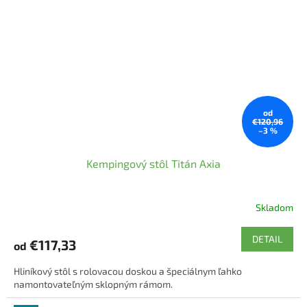
od
€120,96
–3 %
Kempingový stôl Titán Axia
Skladom
Priemerné
hodnotenie
produktu
DETAIL
€117,33
od
je
5,0
Hliníkový stôl s rolovacou doskou a špeciálnym ľahko
z
namontovateľným sklopným rámom.
5
hviezdičiek.