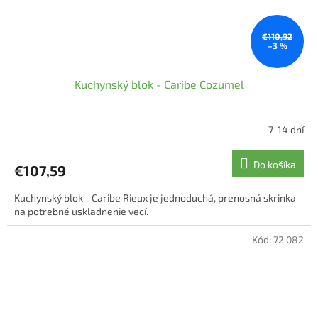
€110,92
–3 %
Kuchynský blok - Caribe Cozumel
7-14 dní
Do košíka
€107,59
Kuchynský blok - Caribe Rieux je jednoduchá, prenosná skrinka
na potrebné uskladnenie vecí.
Kód:
72 082