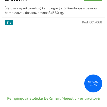
5,0
Štýlový a vysokokvalitný kempingový stôl Kamloops s pevnou
z
bambusovou doskou, nosnosť až 80 kg.
5
hviezdičiek.
Kód:
601/068
Tip
€110,92
–3 %
Kempingová stolička Be-Smart Majestic - antracitová