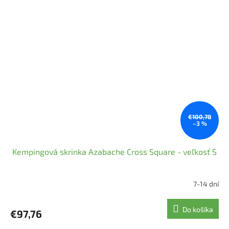
€100,78
–3 %
Kempingová skrinka Azabache Cross Square - veľkosť S
7-14 dní
Do košíka
€97,76