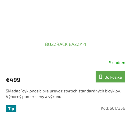
BUZZRACK EAZZY 4
Skladom
Priemerné
hodnotenie
produktu
Do košíka
€499
je
5,0
Skladací cyklonosič pre prevoz štyroch štandardných bicyklov.
z
Výborný pomer ceny a výkonu.
5
hviezdičiek.
Kód:
601/356
Tip