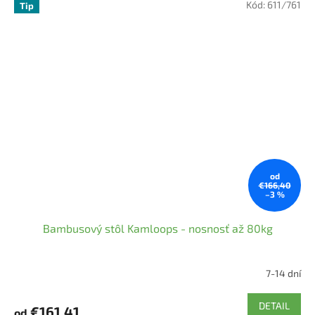
Kód:
611/761
Tip
od
€166,40
–3 %
Bambusový stôl Kamloops - nosnosť až 80kg
7-14 dní
Priemerné
hodnotenie
produktu
DETAIL
€161,41
od
je