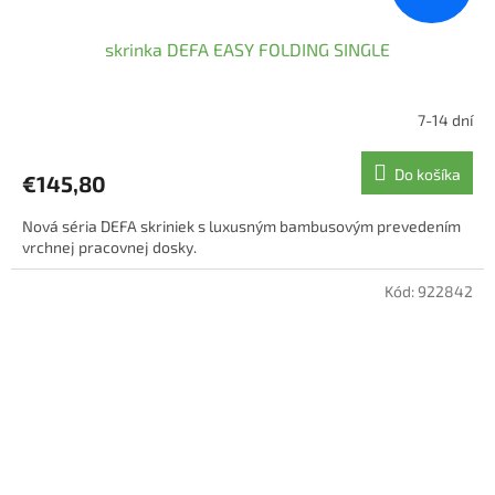
skrinka DEFA EASY FOLDING SINGLE
7-14 dní
Do košíka
€145,80
Nová séria DEFA skriniek s luxusným bambusovým prevedením
vrchnej pracovnej dosky.
Kód:
922842