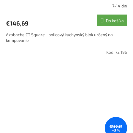
7-14 dní
Do košíka
€146,69
Azabache CT Square - policový kuchynský blok určený na
kempovanie
Kód:
72 196
€150,31
–3 %