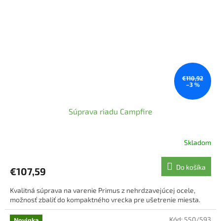
€110,92
–3 %
Súprava riadu Campfire
Skladom
Priemerné
hodnotenie
produktu
Do košíka
€107,59
je
5,0
Kvalitná súprava na varenie Primus z nehrdzavejúcej ocele,
z
možnosť zbaliť do kompaktného vrecka pre ušetrenie miesta.
5
hviezdičiek.
Kód:
550/593
Novinka