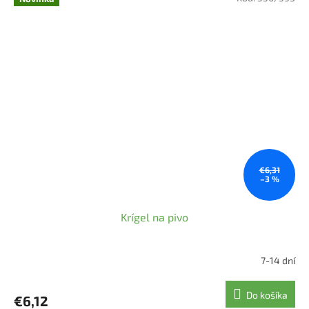
€6,31
–3 %
Krígel na pivo
7-14 dní
Do košíka
€6,12