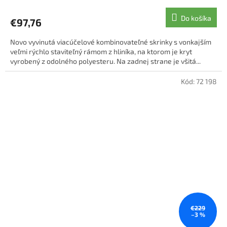
Do košíka
€97,76
Novo vyvinutá viacúčelové kombinovateľné skrinky s vonkajším
veľmi rýchlo staviteľný rámom z hliníka, na ktorom je kryt
vyrobený z odolného polyesteru. Na zadnej strane je všitá...
Kód:
72 198
€229
–3 %