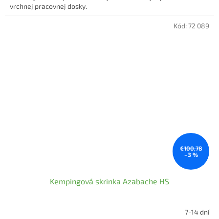
vrchnej pracovnej dosky.
Kód:
72 089
€100,78
–3 %
Kempingová skrinka Azabache HS
7-14 dní