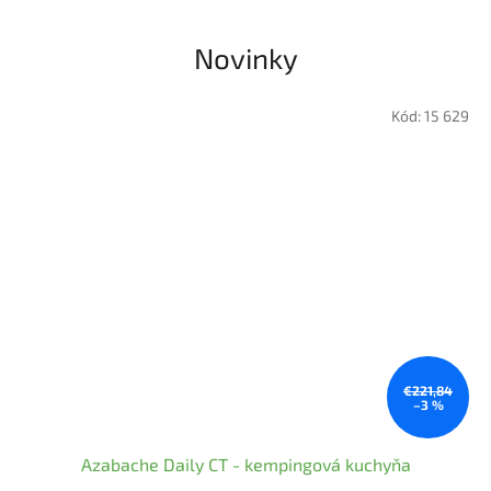
o
m
Novinky
e
s
Kód:
15 629
h
o
p
e
.
€221,84
–3 %
Azabache Daily CT - kempingová kuchyňa