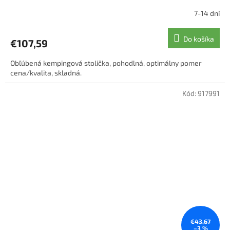
7-14 dní
Priemerné
hodnotenie
produktu
Do košíka
€107,59
je
5,0
Obľúbená kempingová stolička, pohodlná, optimálny pomer
z
cena/kvalita, skladná.
5
hviezdičiek.
Kód:
917991
€43,67
–3 %