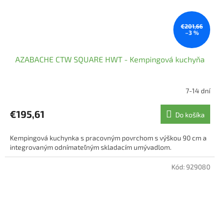
€201,66
–3 %
AZABACHE CTW SQUARE HWT - Kempingová kuchyňa
7-14 dní
Priemerné
hodnotenie
produktu
€195,61
Do košíka
je
4,5
Kempingová kuchynka s pracovným povrchom s výškou 90 cm a
z
integrovaným odnímateľným skladacím umývadlom.
5
hviezdičiek.
Kód:
929080