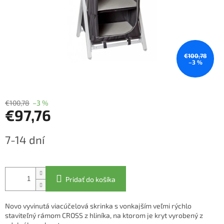
€100,78
–3 %
€100,78
–3 %
€97,76
Jednotková
7-14 dní
cena:
Pridať do košíka
Novo vyvinutá viacúčelová skrinka s vonkajším veľmi rýchlo
staviteľný rámom CROSS z hliníka, na ktorom je kryt vyrobený z