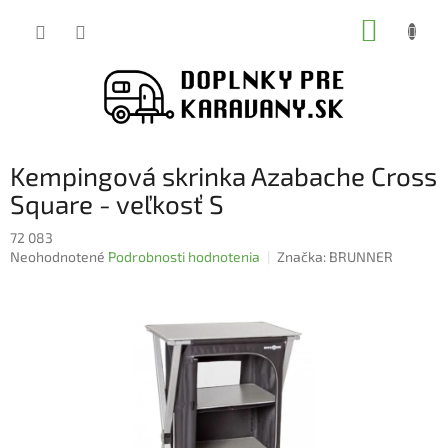
Prejsť
NÁKUP
na
obsah
KOŠÍK
Kempingová skrinka Azabache Cross
Square - veľkosť S
72 083
Priemerné
Neohodnotené
Podrobnosti hodnotenia
Značka:
BRUNNER
hodnotenie
produktu
je
0,0
z
5
hviezdičiek.