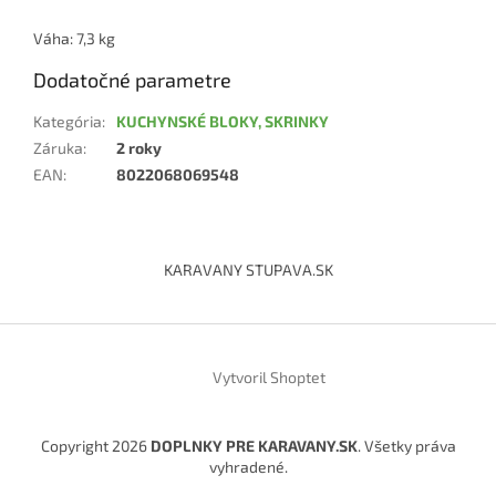
Váha: 7,3 kg
Dodatočné parametre
Kategória
:
KUCHYNSKÉ BLOKY, SKRINKY
Záruka
:
2 roky
EAN
:
8022068069548
Z
á
KARAVANY STUPAVA.SK
p
ä
t
i
Vytvoril Shoptet
e
Copyright 2026
DOPLNKY PRE KARAVANY.SK
. Všetky práva
vyhradené.