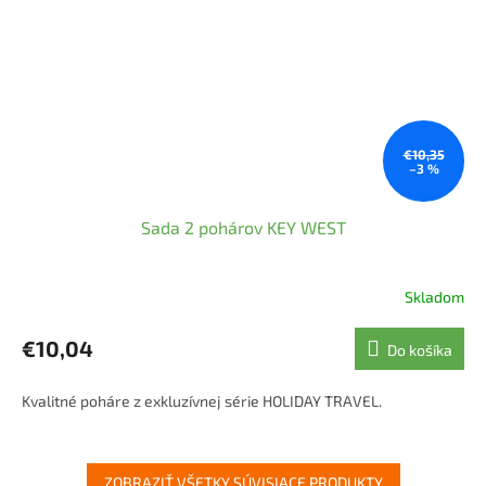
€10,35
–3 %
Sada 2 pohárov KEY WEST
Skladom
Priemerné
hodnotenie
produktu
€10,04
Do košíka
je
5,0
Kvalitné poháre z exkluzívnej série HOLIDAY TRAVEL.
z
5
hviezdičiek.
ZOBRAZIŤ VŠETKY SÚVISIACE PRODUKTY