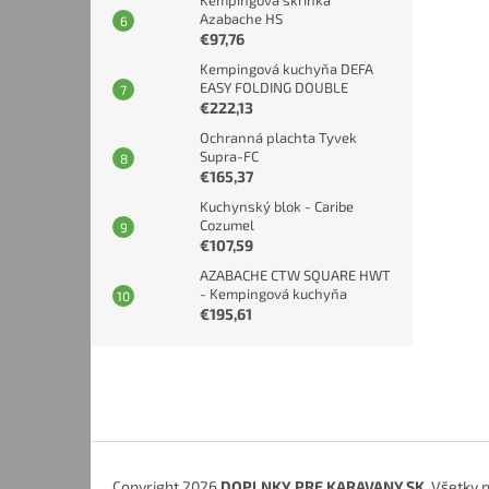
Kempingová skrinka
Azabache HS
€97,76
Kempingová kuchyňa DEFA
EASY FOLDING DOUBLE
€222,13
Ochranná plachta Tyvek
Supra-FC
€165,37
Kuchynský blok - Caribe
Cozumel
€107,59
AZABACHE CTW SQUARE HWT
- Kempingová kuchyňa
€195,61
Z
á
p
ä
t
i
Copyright 2026
DOPLNKY PRE KARAVANY.SK
. Všetky 