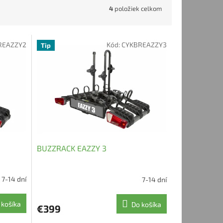
4
položiek celkom
REAZZY2
Kód:
CYKBREAZZY3
Tip
BUZZRACK EAZZY 3
7-14 dní
7-14 dní
 košíka
Do košíka
€399