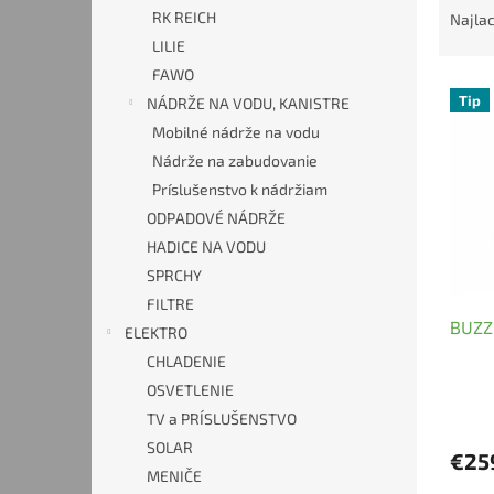
a
RK REICH
Najlac
d
LILIE
e
FAWO
V
n
Tip
NÁDRŽE NA VODU, KANISTRE
ý
i
Mobilné nádrže na vodu
p
e
i
p
Nádrže na zabudovanie
s
r
Príslušenstvo k nádržiam
p
o
ODPADOVÉ NÁDRŽE
r
d
HADICE NA VODU
o
u
SPRCHY
d
k
u
FILTRE
t
BUZZ
k
o
ELEKTRO
t
v
CHLADENIE
o
OSVETLENIE
v
TV a PRÍSLUŠENSTVO
SOLAR
€25
MENIČE