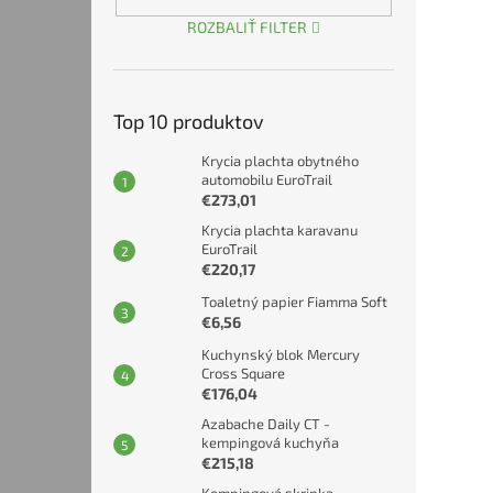
ROZBALIŤ FILTER
Top 10 produktov
Krycia plachta obytného
automobilu EuroTrail
€273,01
Krycia plachta karavanu
EuroTrail
€220,17
Toaletný papier Fiamma Soft
€6,56
Kuchynský blok Mercury
Cross Square
€176,04
Azabache Daily CT -
kempingová kuchyňa
€215,18