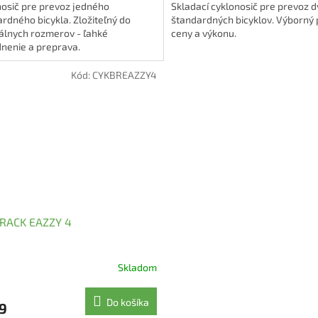
nosič pre prevoz jedného
Skladací cyklonosič pre prevoz 
rdného bicykla. Zložiteľný do
štandardných bicyklov. Výborný
álnych rozmerov - ľahké
ceny a výkonu.
nenie a preprava.
Kód:
CYKBREAZZY4
RACK EAZZY 4
Skladom
erné
tenie
ktu
Do košíka
9