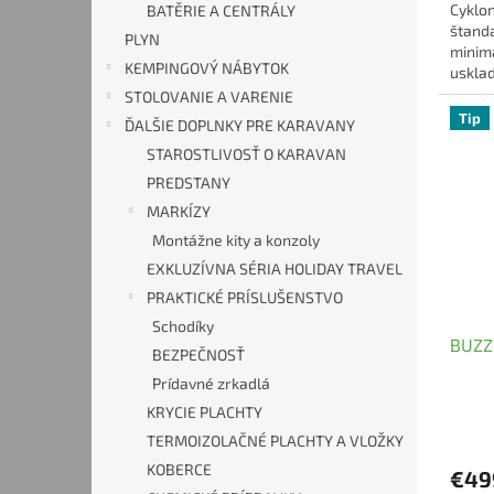
Cyklo
BATĚRIE A CENTRÁLY
štanda
PLYN
minim
KEMPINGOVÝ NÁBYTOK
usklad
STOLOVANIE A VARENIE
Tip
ĎALŠIE DOPLNKY PRE KARAVANY
STAROSTLIVOSŤ O KARAVAN
PREDSTANY
MARKÍZY
Montážne kity a konzoly
EXKLUZÍVNA SÉRIA HOLIDAY TRAVEL
PRAKTICKÉ PRÍSLUŠENSTVO
Schodíky
BUZZ
BEZPEČNOSŤ
Prídavné zrkadlá
KRYCIE PLACHTY
Priem
hodno
TERMOIZOLAČNÉ PLACHTY A VLOŽKY
produ
KOBERCE
€49
je