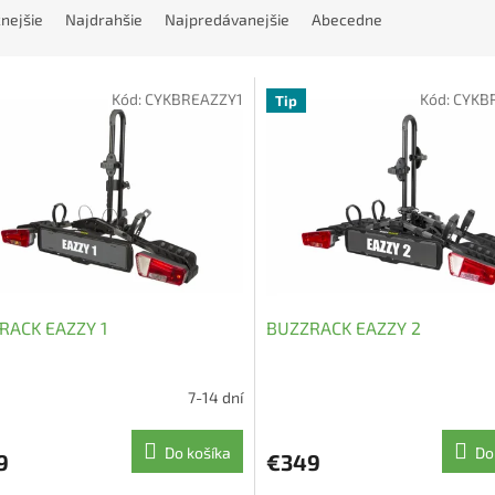
nejšie
Najdrahšie
Najpredávanejšie
Abecedne
Kód:
CYKBREAZZY1
Kód:
CYKB
Tip
RACK EAZZY 1
BUZZRACK EAZZY 2
7-14 dní
Do košíka
Do
9
€349