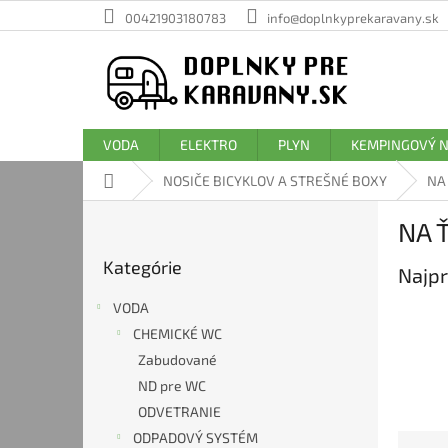
Prejsť
00421903180783
info@doplnkyprekaravany.sk
na
obsah
VODA
ELEKTRO
PLYN
KEMPINGOVÝ 
Domov
NOSIČE BICYKLOV A STREŠNÉ BOXY
NA
B
NA 
o
Preskočiť
č
Kategórie
kategórie
Najpr
n
ý
VODA
p
CHEMICKÉ WC
a
Zabudované
n
e
ND pre WC
l
ODVETRANIE
ODPADOVÝ SYSTÉM
R