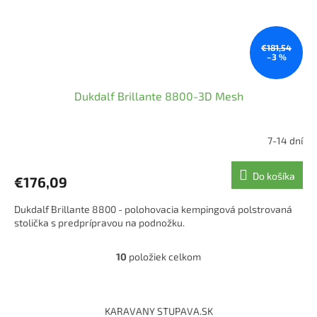
€181,54
–3 %
Dukdalf Brillante 8800-3D Mesh
7-14 dní
Do košíka
€176,09
Dukdalf Brillante 8800 - polohovacia kempingová polstrovaná
stolička s predprípravou na podnožku.
10
položiek celkom
O
v
l
Z
á
á
KARAVANY STUPAVA.SK
d