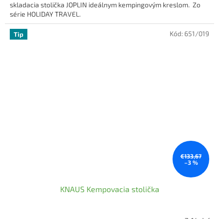
skladacia stolička JOPLIN ideálnym kempingovým kreslom. Zo
5
série HOLIDAY TRAVEL.
hviezdičiek.
Kód:
651/019
Tip
€133,67
–3 %
KNAUS Kempovacia stolička