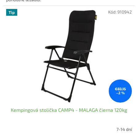
Kód:
910942
Tip
€83,15
–2 %
Kempingová stolička CAMP4 - MALAGA čierna 120kg
7-14 dní