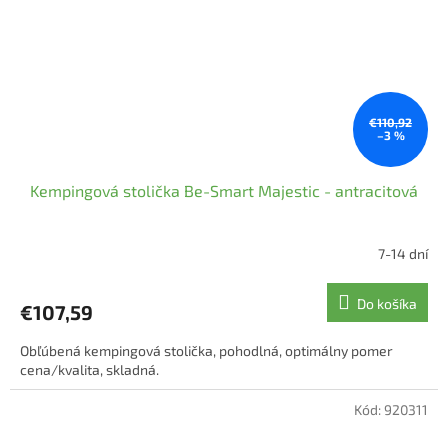
€110,92
–3 %
Kempingová stolička Be-Smart Majestic - antracitová
7-14 dní
Priemerné
hodnotenie
produktu
Do košíka
€107,59
je
5,0
Obľúbená kempingová stolička, pohodlná, optimálny pomer
z
cena/kvalita, skladná.
5
hviezdičiek.
Kód:
920311