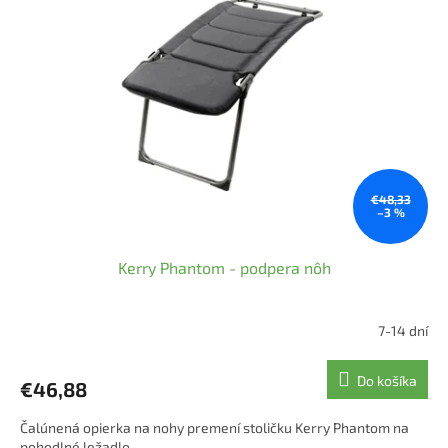
€48,33
–3 %
Kerry Phantom - podpera nôh
7-14 dní
Do košíka
€46,88
Čalúnená opierka na nohy premení stoličku Kerry Phantom na
pohodlné ležadlo.