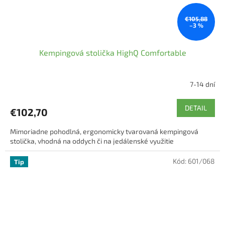
€105,88
–3 %
Kempingová stolička HighQ Comfortable
7-14 dní
DETAIL
€102,70
Mimoriadne pohodlná, ergonomicky tvarovaná kempingová
stolička, vhodná na oddych či na jedálenské využitie
Kód:
601/068
Tip