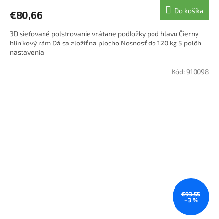
Do košíka
€80,66
3D sieťované polstrovanie vrátane podložky pod hlavu Čierny
hliníkový rám Dá sa zložiť na plocho Nosnosť do 120 kg 5 polôh
nastavenia
Kód:
910098
€93,55
–3 %