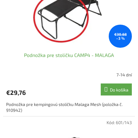
o
o
d
v
u
k
t
o
€30,68
–3 %
v
Podnožka pre stoličku CAMP4 - MALAGA
7-14 dní
Do košíka
€29,76
Podnožka pre kempingovú stoličku Malaga Mesh (položka č.
910942)
Kód:
601/143