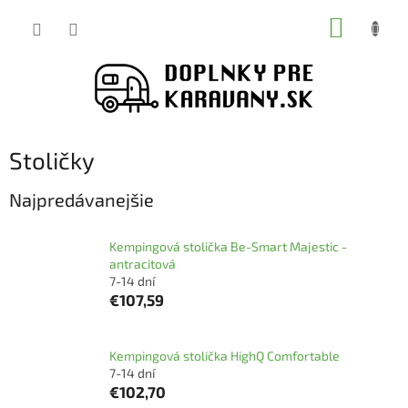
Prejsť
NÁKUP
na
obsah
KOŠÍK
Stoličky
Najpredávanejšie
Kempingová stolička Be-Smart Majestic -
antracitová
7-14 dní
€107,59
Kempingová stolička HighQ Comfortable
7-14 dní
€102,70