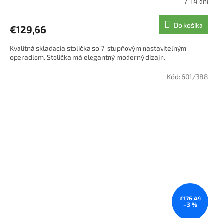
7-14 dní
Do košíka
€129,66
Kvalitná skladacia stolička so 7-stupňovým nastaviteľným
operadlom. Stolička má elegantný moderný dizajn.
Kód:
601/388
€176,49
–3 %