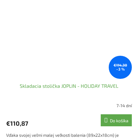
€114,30
–3 %
Skladacia stolička JOPLIN - HOLIDAY TRAVEL
7-14 dní
Priemerné
hodnotenie
produktu
Do košíka
€110,87
je
5,0
Vďaka svojej veľmi malej veľkosti balenia (89x22x18cm) je
z