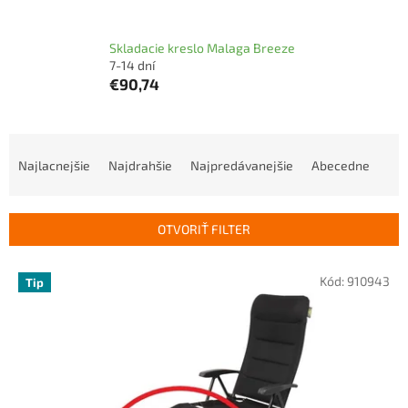
Skladacie kreslo Malaga Breeze
7-14 dní
€90,74
R
a
Najlacnejšie
Najdrahšie
Najpredávanejšie
Abecedne
d
e
n
OTVORIŤ FILTER
i
e
V
p
Kód:
910943
Tip
ý
r
p
o
i
d
s
u
p
k
r
t