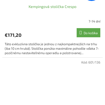
Kempingová stolička Crespo
7-14 dní
Do košíka
€171,20
Táto exkluzívna stolička je jednou z najkompaktnejších na trhu
(iba 10 cm hrubá). Stolička ponúka maximálne pohodlie vďaka 7-
pozičnému nastaviteľnému operadlu a polstrovanej...
Kód:
601/136