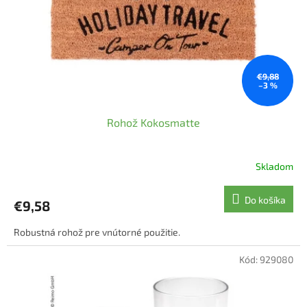
o
o
d
v
u
k
t
o
€9,88
–3 %
v
Rohož Kokosmatte
Skladom
Priemerné
hodnotenie
produktu
Do košíka
€9,58
je
5,0
Robustná rohož pre vnútorné použitie.
z
5
hviezdičiek.
Kód:
929080