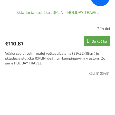
Skladacia stolička JOPLIN - HOLIDAY TRAVEL
7-14 dní
Priemerné
hodnotenie
produktu
Do košíka
€110,87
je
5,0
Vďaka svojej veľmi malej veľkosti balenia (89x22x18cm) je
z
skladacia stolička JOPLIN ideálnym kempingovým kreslom. Zo
5
série HOLIDAY TRAVEL.
hviezdičiek.
Kód:
9105491