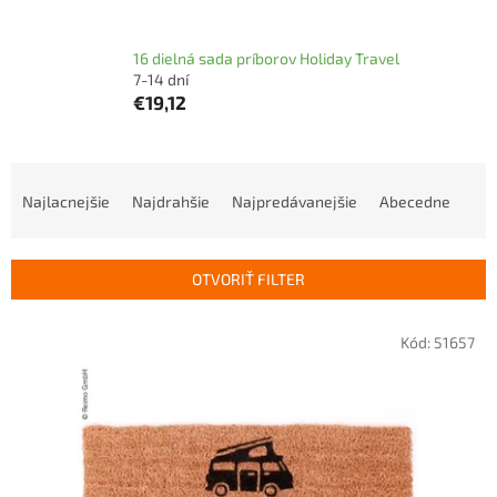
16 dielná sada príborov Holiday Travel
7-14 dní
€19,12
R
a
Najlacnejšie
Najdrahšie
Najpredávanejšie
Abecedne
d
e
n
OTVORIŤ FILTER
i
e
V
p
Kód:
51657
ý
r
p
o
i
d
s
u
p
k
r
t