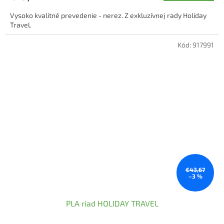
5,0
Vysoko kvalitné prevedenie - nerez. Z exkluzívnej rady Holiday
z
Travel.
5
hviezdičiek.
Kód:
917991
€43,67
–3 %
PLA riad HOLIDAY TRAVEL