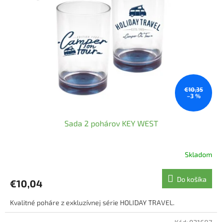
€10,35
–3 %
Sada 2 pohárov KEY WEST
Skladom
Priemerné
hodnotenie
produktu
Do košíka
€10,04
je
5,0
Kvalitné poháre z exkluzívnej série HOLIDAY TRAVEL.
z
5
hviezdičiek.