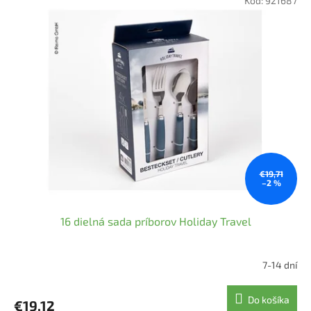
Kód:
921687
€19,71
–2 %
16 dielná sada príborov Holiday Travel
7-14 dní
Priemerné
hodnotenie
produktu
Do košíka
€19,12
je