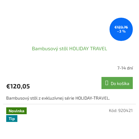
€123,76
–3 %
Bambusový stôl HOLIDAY TRAVEL
7-14 dní
Priemerné
hodnotenie
produktu
Do košíka
€120,05
je
5,0
Bambusový stôl z exkluzívnej série HOLIDAY-TRAVEL.
z
5
hviezdičiek.
Kód:
920421
Novinka
Tip