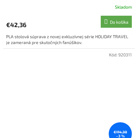
Skladom
Priemerné
hodnotenie
produktu
Do košíka
€42,36
je
5,0
PLA stolová súprava z novej exkluzívnej série HOLIDAY TRAVEL
z
je zameraná pre skutočných fanúšikov.
5
hviezdičiek.
Kód:
920311
€114,30
–3 %