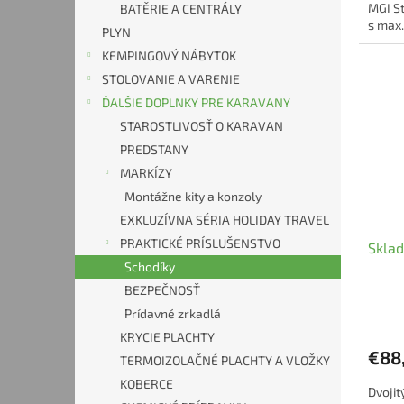
MGI St
BATĚRIE A CENTRÁLY
s max.
PLYN
KEMPINGOVÝ NÁBYTOK
STOLOVANIE A VARENIE
ĎALŠIE DOPLNKY PRE KARAVANY
STAROSTLIVOSŤ O KARAVAN
PREDSTANY
MARKÍZY
Montážne kity a konzoly
EXKLUZÍVNA SÉRIA HOLIDAY TRAVEL
PRAKTICKÉ PRÍSLUŠENSTVO
Sklad
Schodíky
BEZPEČNOSŤ
Prídavné zrkadlá
KRYCIE PLACHTY
€88
TERMOIZOLAČNÉ PLACHTY A VLOŽKY
KOBERCE
Dvojit