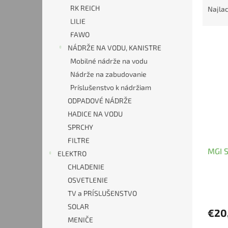
a
RK REICH
Najlac
d
LILIE
e
FAWO
V
n
NÁDRŽE NA VODU, KANISTRE
ý
i
Mobilné nádrže na vodu
p
e
i
p
Nádrže na zabudovanie
s
r
Príslušenstvo k nádržiam
p
o
ODPADOVÉ NÁDRŽE
r
d
HADICE NA VODU
o
u
SPRCHY
d
k
u
FILTRE
t
MGI 
k
o
ELEKTRO
t
v
CHLADENIE
o
OSVETLENIE
v
TV a PRÍSLUŠENSTVO
SOLAR
€20
MENIČE