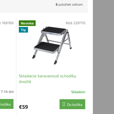
6
položiek celkom
d:
169760
Kód:
228710
Novinka
Tip
Skladacie karavanové schodíky
dvojité
7-14 dní
Skladom
 košíka
Do košíka
€59