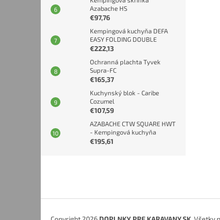
Kempingová skrinka
Azabache HS
€97,76
Kempingová kuchyňa DEFA
EASY FOLDING DOUBLE
€222,13
Ochranná plachta Tyvek
Supra-FC
€165,37
Kuchynský blok - Caribe
Cozumel
€107,59
AZABACHE CTW SQUARE HWT
- Kempingová kuchyňa
€195,61
Z
á
p
ä
t
i
Copyright 2026
DOPLNKY PRE KARAVANY.SK
. Všetky 