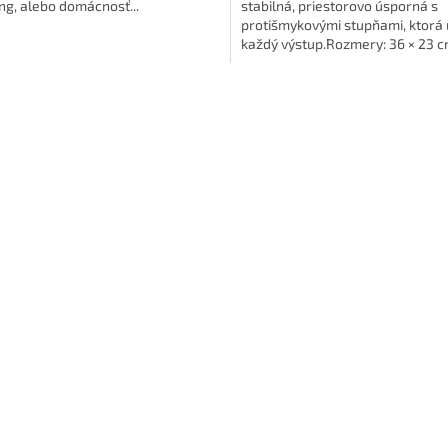
g, alebo domácnosť...
stabilná, priestorovo úsporná s
protišmykovými stupňami, ktorá 
každý výstup.Rozmery: 36 × 23 
O
v
l
á
d
a
c
i
e
p
r
v
k
y
v
ý
p
i
s