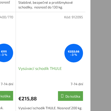
osnosť
Stabilné, bezpečné a protišmykové
schodíky, nosnosť do 130 kg.
400/770
Kód:
912095
€111
€222,56
–3 %
–3 %
Vysúvací schodík THULE
7-14 dní
7-14 dní
 košíka
Do košíka
€215,88
ká,
Vysúvací schodík THULE. Nosnosť 200 kg.