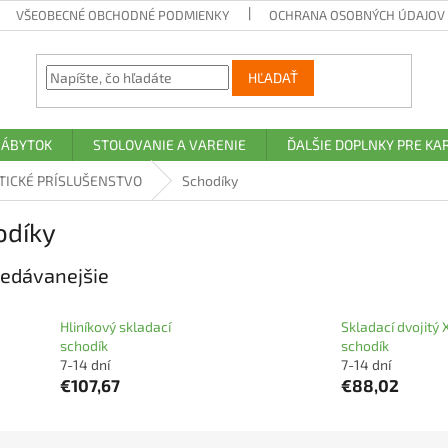
VŠEOBECNÉ OBCHODNÉ PODMIENKY
OCHRANA OSOBNÝCH ÚDAJOV A
HĽADAŤ
NÁBYTOK
STOLOVANIE A VARENIE
ĎALŠIE DOPLNKY PRE K
TICKÉ PRÍSLUŠENSTVO
Schodíky
odíky
edávanejšie
Hliníkový skladací
Skladací dvojitý
schodík
schodík
7-14 dní
7-14 dní
€107,67
€88,02