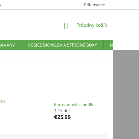
 POUČENIE O COOKIES
FORMULÁR NA ODSTÚPENIE OD ZMLUVY
Prihlásenie
NÁKUPNÝ
Prázdny košík
KOŠÍK
ARAVANY
NOSIČE BICYKLOV A STREŠNÉ BOXY
NÁHRADNÉ DI
 XXL
Karavanový schodík
7-14 dní
€25,99