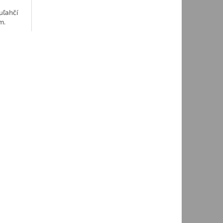
uľahčí
cm.