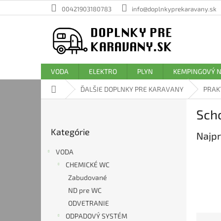
Prejsť
00421903180783
info@doplnkyprekaravany.sk
na
obsah
VODA
ELEKTRO
PLYN
KEMPINGOVÝ 
Domov
ĎALŠIE DOPLNKY PRE KARAVANY
PRAK
B
Sch
o
Preskočiť
č
Kategórie
kategórie
Najpr
n
ý
VODA
p
CHEMICKÉ WC
a
Zabudované
n
e
ND pre WC
l
ODVETRANIE
ODPADOVÝ SYSTÉM
R