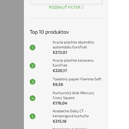
ROZBALIŤ FILTER
Top 10 produktov
Krycia plachta obytného
automobilu EuroTrail
€273,01
Krycia plachta karavanu
EuroTrail
€220,17
Toaletný papier Fiamma Soft
€6,56
Kuchynský blok Mercury
Cross Square
€176,04
Azabache Daily CT -
kempingová kuchyňa
€215,18