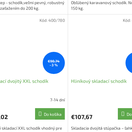
ep - schodík,veľmi pevný, robustný
Obľúbený karavanový schodík. N
z
zaťažením do 200 kg.
150 kg.
5
hviezdičiek.
Kód:
400/780
Kód:
€90,74
–3 %
ací dvojitý XXL schodík
Hliníkový skladací schodík
7-14 dní
Do košíka
Do
,02
€107,67
ý skladací XXL schodík vhodný pre
Skladacia dvojitá stúpačka – ľah