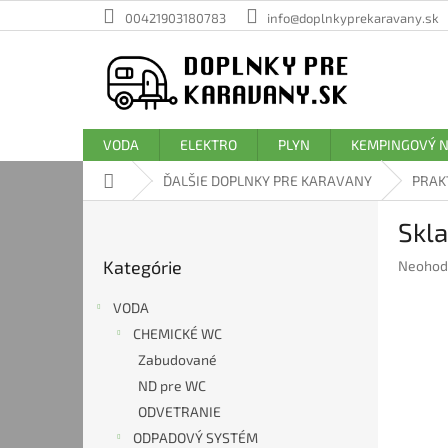
Prejsť
00421903180783
info@doplnkyprekaravany.sk
na
obsah
VODA
ELEKTRO
PLYN
KEMPINGOVÝ 
Domov
ĎALŠIE DOPLNKY PRE KARAVANY
PRAK
B
Skla
o
Preskočiť
č
Kategórie
Prieme
Neohod
kategórie
n
hodnote
ý
produkt
VODA
p
je
CHEMICKÉ WC
a
0,0
Zabudované
z
n
5
e
ND pre WC
hviezdič
l
ODVETRANIE
ODPADOVÝ SYSTÉM