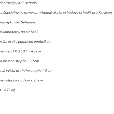
dací dvojitý XXL schodík
a špeciálnym rozmerom vhodné aj ako vchodový schodík pre Karavan .
otišmykovým behúňom.
i kompaktný po zložení.
riál: oceľ s gumovou podložkou.
ery:š 61 X d 60 X v 40 cm
a prvého stupňa - 20 cm
ová výška druhého stupňa 40 cm
er stupňa - 50 cm x 26 cm
 - 8,75 kg