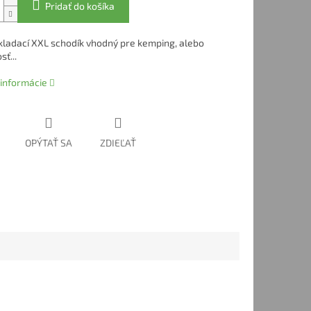
Pridať do košíka
skladací XXL schodík vhodný pre kemping, alebo
ť...
 informácie
OPÝTAŤ SA
ZDIEĽAŤ