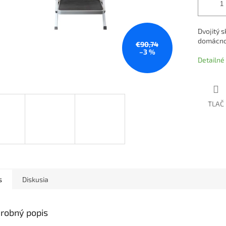
Dvojitý 
domácnos
€90,74
–3 %
Detailné
TLAČ
s
Diskusia
robný popis