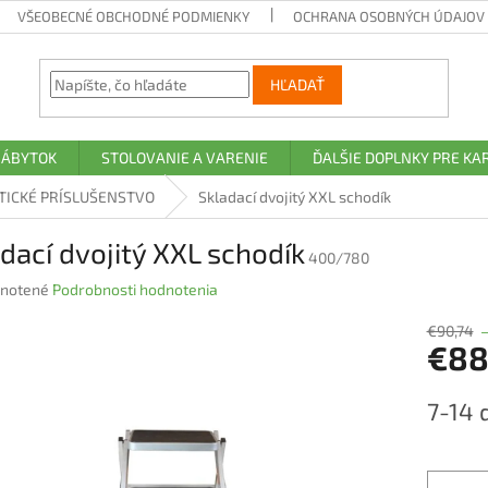
VŠEOBECNÉ OBCHODNÉ PODMIENKY
OCHRANA OSOBNÝCH ÚDAJOV A
HĽADAŤ
NÁBYTOK
STOLOVANIE A VARENIE
ĎALŠIE DOPLNKY PRE K
TICKÉ PRÍSLUŠENSTVO
Skladací dvojitý XXL schodík
dací dvojitý XXL schodík
400/780
rné
notené
Podrobnosti hodnotenia
nie
u
€90,74
€88
Jednotk
7-14 
cena:
iek.