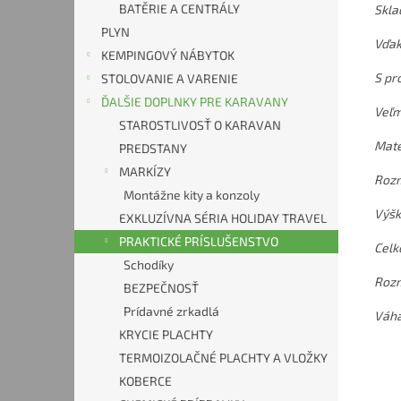
BATĚRIE A CENTRÁLY
Skla
PLYN
Vďak
KEMPINGOVÝ NÁBYTOK
S pr
STOLOVANIE A VARENIE
ĎALŠIE DOPLNKY PRE KARAVANY
Veľm
STAROSTLIVOSŤ O KARAVAN
Mate
PREDSTANY
MARKÍZY
Rozm
Montážne kity a konzoly
Výšk
EXKLUZÍVNA SÉRIA HOLIDAY TRAVEL
PRAKTICKÉ PRÍSLUŠENSTVO
Celk
Schodíky
Rozm
BEZPEČNOSŤ
Prídavné zrkadlá
Váha
KRYCIE PLACHTY
TERMOIZOLAČNÉ PLACHTY A VLOŽKY
KOBERCE