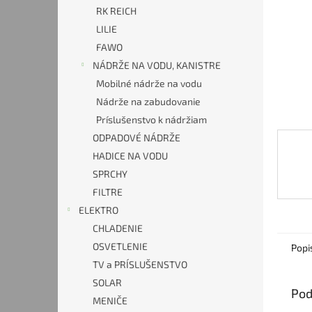
RK REICH
LILIE
FAWO
NÁDRŽE NA VODU, KANISTRE
Mobilné nádrže na vodu
Nádrže na zabudovanie
Príslušenstvo k nádržiam
ODPADOVÉ NÁDRŽE
HADICE NA VODU
SPRCHY
FILTRE
ELEKTRO
CHLADENIE
OSVETLENIE
Popi
TV a PRÍSLUŠENSTVO
SOLAR
Pod
MENIČE