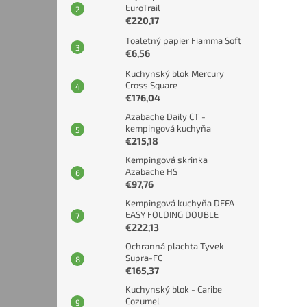
EuroTrail
€220,17
Toaletný papier Fiamma Soft
€6,56
Kuchynský blok Mercury
Cross Square
€176,04
Azabache Daily CT -
kempingová kuchyňa
€215,18
Kempingová skrinka
Azabache HS
€97,76
Kempingová kuchyňa DEFA
EASY FOLDING DOUBLE
€222,13
Ochranná plachta Tyvek
Supra-FC
€165,37
Kuchynský blok - Caribe
Cozumel