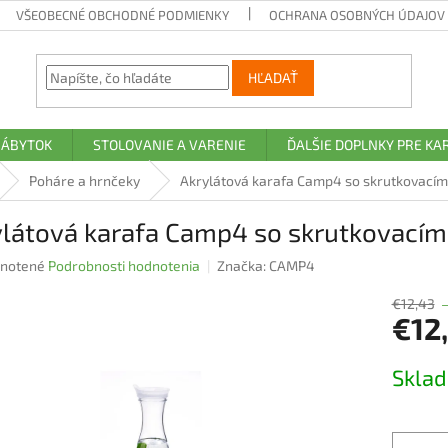
VŠEOBECNÉ OBCHODNÉ PODMIENKY
OCHRANA OSOBNÝCH ÚDAJOV A
HĽADAŤ
NÁBYTOK
STOLOVANIE A VARENIE
ĎALŠIE DOPLNKY PRE K
Poháre a hrnčeky
Akrylátová karafa Camp4 so skrutkovací
ylátová karafa Camp4 so skrutkovací
rné
notené
Podrobnosti hodnotenia
Značka:
CAMP4
nie
u
€12,43
€12
Jednotk
Skla
cena:
iek.