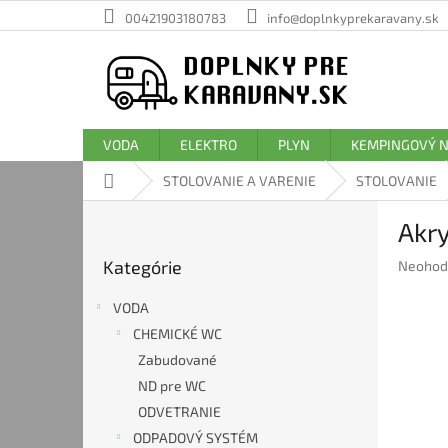
Prejsť
00421903180783
info@doplnkyprekaravany.sk
na
obsah
VODA
ELEKTRO
PLYN
KEMPINGOVÝ 
Domov
STOLOVANIE A VARENIE
STOLOVANIE
B
Akr
o
Preskočiť
č
Kategórie
Prieme
Neohod
kategórie
n
hodnote
ý
produkt
VODA
p
je
CHEMICKÉ WC
a
0,0
Zabudované
z
n
5
e
ND pre WC
hviezdič
l
ODVETRANIE
ODPADOVÝ SYSTÉM