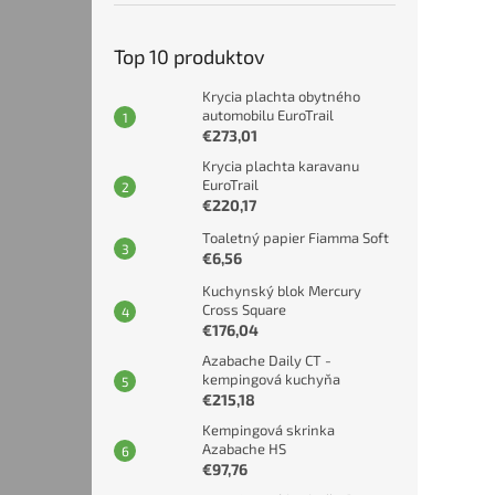
Top 10 produktov
Krycia plachta obytného
automobilu EuroTrail
€273,01
Krycia plachta karavanu
EuroTrail
€220,17
Toaletný papier Fiamma Soft
€6,56
Kuchynský blok Mercury
Cross Square
€176,04
Azabache Daily CT -
kempingová kuchyňa
€215,18
Kempingová skrinka
Azabache HS
€97,76