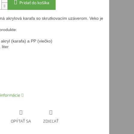
Pridať do košíka
ná akrylová karafa so skrutkovacím uzáverom. Veko je odskrutkovateľné
rodukte:

 akryl (karafa) a PP (viečko)

liter
 informácie
OPÝTAŤ SA
ZDIEĽAŤ