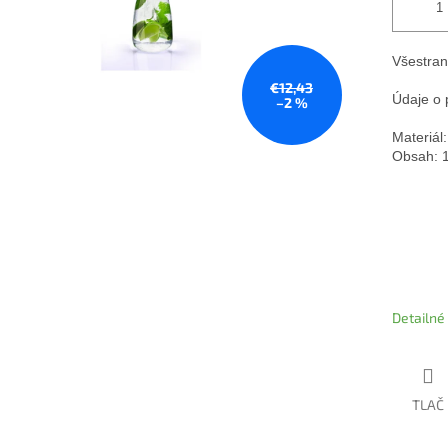
Všestran
€12,43
Údaje o p
–2 %
Materiál:
Obsah: 1 
Detailné
TLAČ