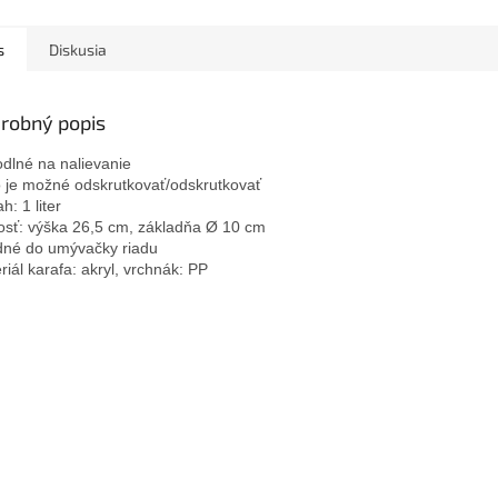
s
Diskusia
robný popis
dlné na nalievanie

 je možné odskrutkovať/odskrutkovať

: 1 liter

osť: výška 26,5 cm, základňa Ø 10 cm

né do umývačky riadu

riál karafa: akryl, vrchnák: PP