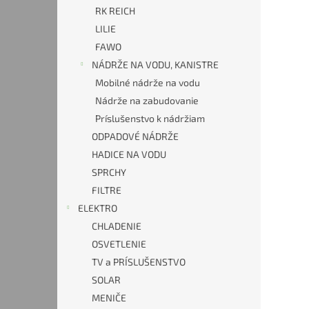
RK REICH
LILIE
FAWO
NÁDRŽE NA VODU, KANISTRE
Mobilné nádrže na vodu
Nádrže na zabudovanie
Príslušenstvo k nádržiam
ODPADOVÉ NÁDRŽE
HADICE NA VODU
SPRCHY
FILTRE
ELEKTRO
CHLADENIE
OSVETLENIE
TV a PRÍSLUŠENSTVO
SOLAR
MENIČE