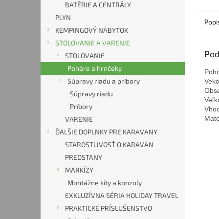
BATĚRIE A CENTRÁLY
PLYN
Popi
KEMPINGOVÝ NÁBYTOK
STOLOVANIE A VARENIE
Pod
STOLOVANIE
Poháre a hrnčeky
Poho
Súpravy riadu a príbory
Veko
Obsah
Súpravy riadu
Veľk
Príbory
Vhod
Mate
VARENIE
ĎALŠIE DOPLNKY PRE KARAVANY
STAROSTLIVOSŤ O KARAVAN
PREDSTANY
MARKÍZY
Montážne kity a konzoly
EXKLUZÍVNA SÉRIA HOLIDAY TRAVEL
PRAKTICKÉ PRÍSLUŠENSTVO