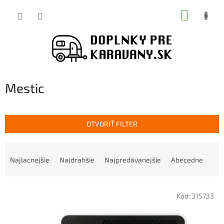
Prejsť
NÁKUP
na
obsah
KOŠÍK
Mestic
OTVORIŤ FILTER
R
a
Najlacnejšie
Najdrahšie
Najpredávanejšie
Abecedne
d
e
V
n
Kód:
315733
ý
i
p
e