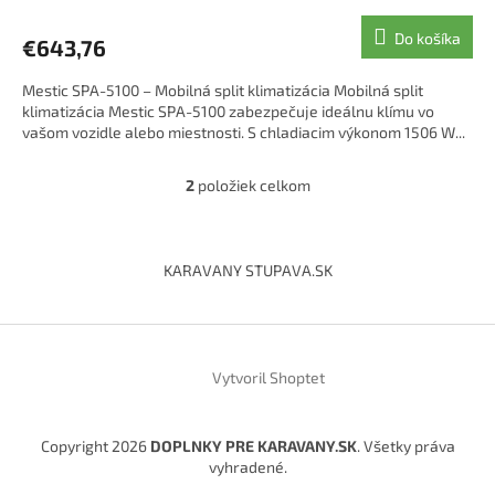
Do košíka
€643,76
Mestic SPA-5100 – Mobilná split klimatizácia Mobilná split
klimatizácia Mestic SPA-5100 zabezpečuje ideálnu klímu vo
vašom vozidle alebo miestnosti. S chladiacim výkonom 1506 W...
2
položiek celkom
O
v
l
Z
á
á
KARAVANY STUPAVA.SK
d
p
a
ä
c
t
i
i
e
Vytvoril Shoptet
p
e
r
v
k
Copyright 2026
DOPLNKY PRE KARAVANY.SK
. Všetky práva
y
vyhradené.
v