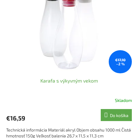
i
p
s
r
p
o
r
d
o
u
d
k
u
t
k
o
t
v
o
€17,10
–2 %
v
Karafa s výkyvným vekom
Skladom
Do košíka
€16,59
Technická informácia Materiál akryl Objem obsahu 1000 ml Čistá
hmotnosť 150g Veľkosť balenia 26,7 x 11,5 x 11,3 cm