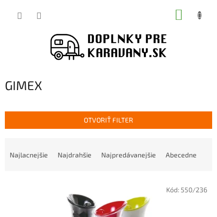
Prejsť
NÁKUP
na
obsah
KOŠÍK
GIMEX
OTVORIŤ FILTER
R
a
Najlacnejšie
Najdrahšie
Najpredávanejšie
Abecedne
d
e
V
n
Kód:
550/236
ý
i
p
e