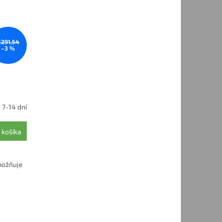
€291,54
–3 %
7-14 dní
 košíka
možňuje