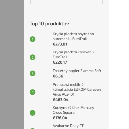
Top 10 produktov
Krycia plachta obytného
automobilu EuroTrail
€273,01
Krycia plachta karavanu
EuroTrail
€220,17
Toaletný papier Fiamma Soft
€6,56
Prenosná mobilná
klimatizácia EUROM Caravan
Airco AC2401
€463,04
Kuchynský blok Mercury
Cross Square
€176,04
Azabache Daily CT -