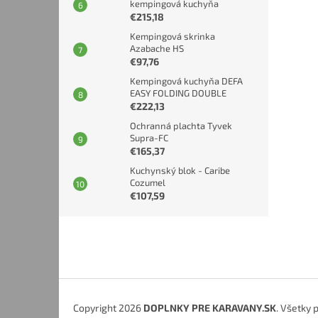
kempingová kuchyňa
€215,18
Kempingová skrinka
Azabache HS
€97,76
Kempingová kuchyňa DEFA
EASY FOLDING DOUBLE
€222,13
Ochranná plachta Tyvek
Supra-FC
€165,37
Kuchynský blok - Caribe
Cozumel
€107,59
Z
á
p
ä
t
i
Copyright 2026
DOPLNKY PRE KARAVANY.SK
. Všetky 
e