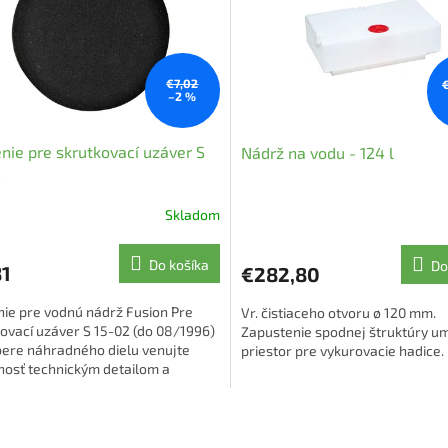
€7,02
–2 %
nie pre skrutkovací uzáver S
Nádrž na vodu - 124 l
2
Skladom
Do košíka
Do
81
€282,80
ie pre vodnú nádrž Fusion Pre
Vr. čistiaceho otvoru ø 120 mm.
ovací uzáver S 15-02 (do 08/1996)
Zapustenie spodnej štruktúry u
bere náhradného dielu venujte
priestor pre vykurovacie hadice.
nosť technickým detailom a
áciám o produkte, aby bolo...
O
v