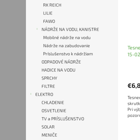
i
p
RK REICH
s
r
LILIE
p
o
r
d
FAWO
o
u
NÁDRŽE NA VODU, KANISTRE
d
k
Mobilné nádrže na vodu
u
t
Nádrže na zabudovanie
Tesne
k
o
Príslušenstvo k nádržiam
15-0
t
v
o
ODPADOVÉ NÁDRŽE
v
HADICE NA VODU
SPRCHY
€6,
FILTRE
ELEKTRO
Tesnen
CHLADENIE
skrutk
Pri vý
OSVETLENIE
pozor
TV a PRÍSLUŠENSTVO
inform
SOLAR
MENIČE