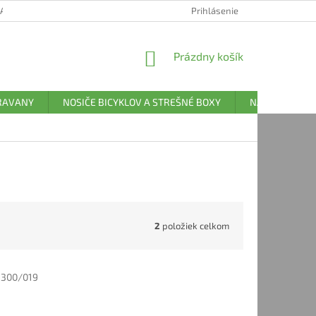
 POUČENIE O COOKIES
FORMULÁR NA ODSTÚPENIE OD ZMLUVY
Prihlásenie
NÁKUPNÝ
Prázdny košík
KOŠÍK
ARAVANY
NOSIČE BICYKLOV A STREŠNÉ BOXY
NÁHRADNÉ DI
2
položiek celkom
:
300/019