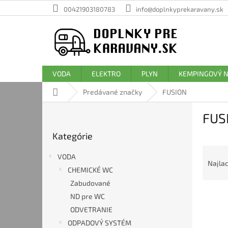
Prejsť
00421903180783
info@doplnkyprekaravany.sk
na
obsah
VODA
ELEKTRO
PLYN
KEMPINGOVÝ 
Domov
Predávané značky
FUSION
B
FUS
o
Preskočiť
č
Kategórie
kategórie
n
R
ý
VODA
a
p
Najlac
CHEMICKÉ WC
d
a
e
Zabudované
n
V
n
e
ND pre WC
ý
i
l
ODVETRANIE
p
e
ODPADOVÝ SYSTÉM