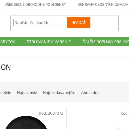
VŠEOBECNÉ OBCHODNÉ PODMIENKY
OCHRANA OSOBNÝCH ÚDAJOV A
HĽADAŤ
NÁBYTOK
STOLOVANIE A VARENIE
ĎALŠIE DOPLNKY PRE K
ION
nejšie
Najdrahšie
Najpredávanejšie
Abecedne
Kód:
300/073
Kód