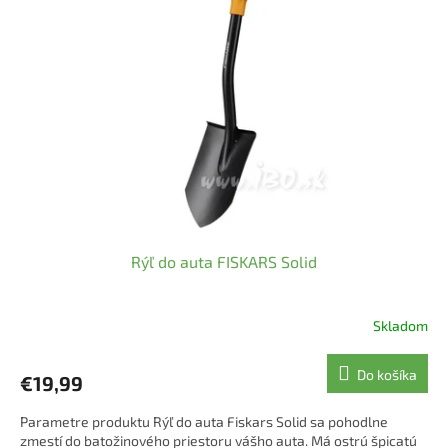
i
p
s
r
p
o
r
d
o
u
d
k
u
t
k
o
t
v
o
v
Rýľ do auta FISKARS Solid
Skladom
Do košíka
€19,99
Parametre produktu Rýľ do auta Fiskars Solid sa pohodlne
zmestí do batožinového priestoru vášho auta. Má ostrú špicatú