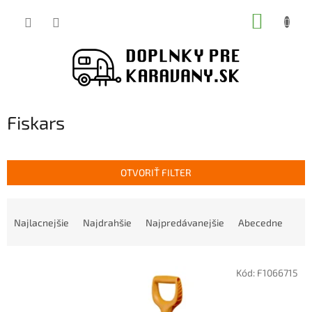
Prejsť
NÁKUP
na
obsah
KOŠÍK
Fiskars
OTVORIŤ FILTER
R
a
Najlacnejšie
Najdrahšie
Najpredávanejšie
Abecedne
d
e
V
n
Kód:
F1066715
ý
i
p
e