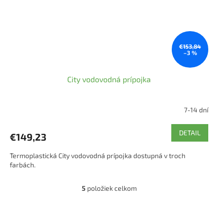
€153,84
–3 %
City vodovodná prípojka
7-14 dní
DETAIL
€149,23
Termoplastická City vodovodná prípojka dostupná v troch
farbách.
5
položiek celkom
O
v
l
Z