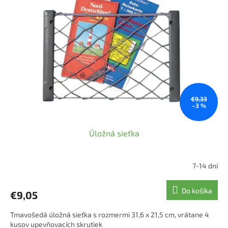
i
p
s
r
p
o
r
d
o
u
d
k
u
t
k
o
t
v
o
€9,33
–3 %
v
Úložná sieťka
7-14 dní
Do košíka
€9,05
Tmavošedá úložná sieťka s rozmermi 31,6 x 21,5 cm, vrátane 4
kusov upevňovacích skrutiek