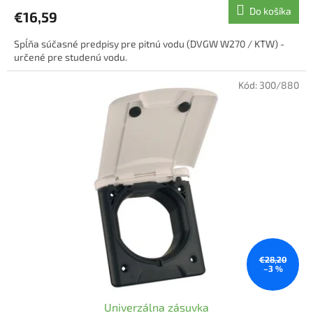
Do košíka
€16,59
Spĺňa súčasné predpisy pre pitnú vodu (DVGW W270 / KTW) -
určené pre studenú vodu.
Kód:
300/880
€28,20
–3 %
Univerzálna zásuvka