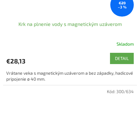
€29
–3 %
Krk na plnenie vody s magnetickým uzáverom
Skladom
DETAIL
€28,13
Vrátane veka s magnetickým uzáverom a bez západky, hadicové
pripojenie ø 40 mm.
Kód:
300/634