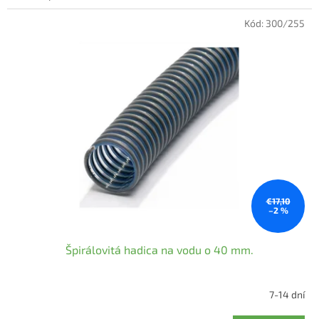
Kód:
300/255
€17,10
–2 %
Špirálovitá hadica na vodu o 40 mm.
7-14 dní