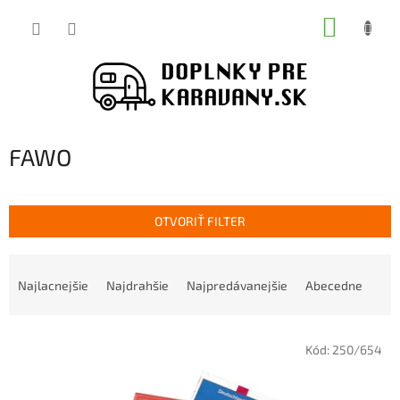
Prejsť
NÁKUP
na
obsah
KOŠÍK
FAWO
OTVORIŤ FILTER
R
a
Najlacnejšie
Najdrahšie
Najpredávanejšie
Abecedne
d
e
V
n
Kód:
250/654
ý
i
p
e