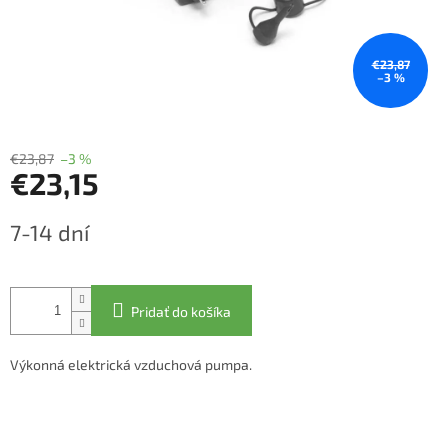
€23,87
–3 %
€23,87
–3 %
€23,15
Jednotková
7-14 dní
cena:
Pridať do košíka
Výkonná elektrická vzduchová pumpa.