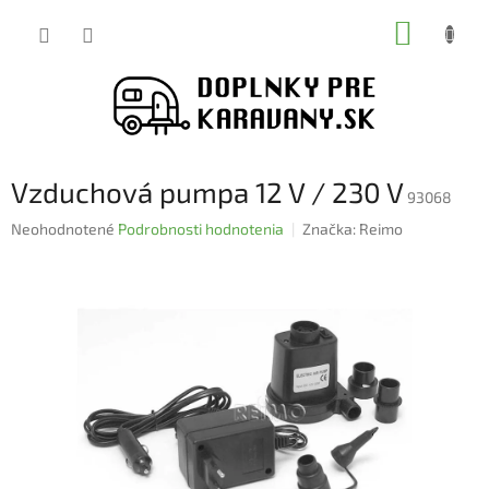
Prejsť
NÁKUP
na
obsah
KOŠÍK
Vzduchová pumpa 12 V / 230 V
93068
Priemerné
Neohodnotené
Podrobnosti hodnotenia
Značka:
Reimo
hodnotenie
produktu
je
0,0
z
5
hviezdičiek.