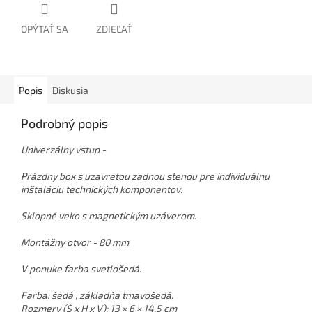
OPÝTAŤ SA
ZDIEĽAŤ
Popis
Diskusia
Podrobný popis
Univerzálny vstup -
Prázdny box s uzavretou zadnou stenou pre individuálnu
inštaláciu technických komponentov.
Sklopné veko s magnetickým uzáverom.
Montážny otvor - 80 mm
V ponuke farba svetlošedá.
Farba: šedá , základňa tmavošedá.
Rozmery (Š x H x V): 13 × 6 × 14,5 cm