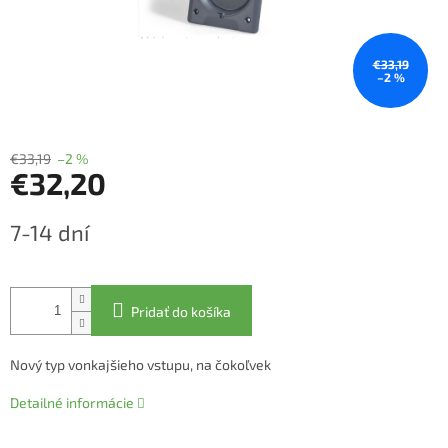
€33,19
–2 %
€33,19
–2 %
€32,20
Jednotková
7-14 dní
cena:
Pridať do košíka
Nový typ vonkajšieho vstupu, na čokoľvek
Detailné informácie