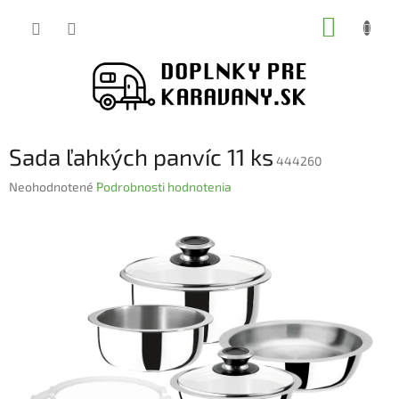
Prejsť
NÁKUP
na
obsah
KOŠÍK
Sada ľahkých panvíc 11 ks
444260
Priemerné
Neohodnotené
Podrobnosti hodnotenia
hodnotenie
produktu
je
0,0
z
5
hviezdičiek.