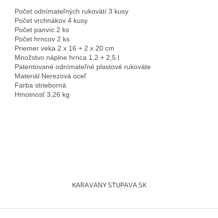
Počet odnímateľných rukovätí 3 kusy

Počet vrchnákov 4 kusy

Počet panvíc 2 ks

Počet hrncov 2 ks

Priemer veka 2 x 16 + 2 x 20 cm

Množstvo náplne hrnca 1,2 + 2,5 l

Patentované odnímateľné plastové rukoväte

Materiál Nerezová oceľ

Farba strieborná

Hmotnosť 3,26 kg
Z
á
KARAVANY STUPAVA.SK
p
ä
t