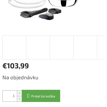
€103,99
Jednotková
Na objednávku
cena:
Pridať do košíka