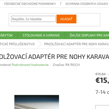
VŠEOBECNÉ OBCHODNÉ PODMIENKY
OCHRANA OSOBNÝCH ÚDAJOV A
HĽADAŤ
NÁBYTOK
STOLOVANIE A VARENIE
ĎALŠIE DOPLNKY PRE K
TICKÉ PRÍSLUŠENSTVO
PREDLŽOVACÍ ADAPTÉR PRE NOHY KARAV
DLŽOVACÍ ADAPTÉR PRE NOHY KARAVA
rné
notené
Podrobnosti hodnotenia
Značka:
RK REICH
nie
u
€15,64
€15,
Jednotk
7-14 
cena:
iek.