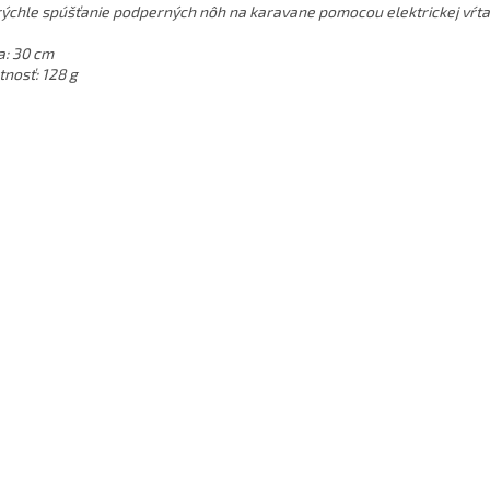
rýchle spúšťanie podperných nôh na karavane pomocou elektrickej vŕt
a: 30 cm
nosť: 128 g