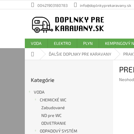
Prejsť
00421903180783
info@doplnkyprekaravany.sk
na
obsah
VODA
ELEKTRO
PLYN
KEMPINGOVÝ 
Domov
ĎALŠIE DOPLNKY PRE KARAVANY
PRAK
B
PRE
o
Preskočiť
č
Kategórie
Prieme
Neohod
kategórie
n
hodnote
ý
produkt
VODA
p
je
CHEMICKÉ WC
a
0,0
Zabudované
z
n
5
e
ND pre WC
hviezdič
l
ODVETRANIE
ODPADOVÝ SYSTÉM