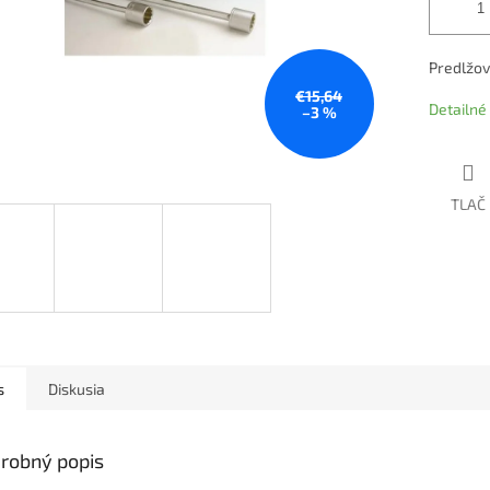
Predlžov
€15,64
Detailné
–3 %
TLAČ
s
Diskusia
robný popis