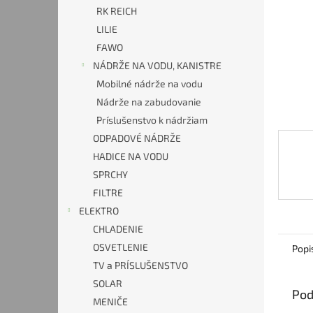
RK REICH
LILIE
FAWO
NÁDRŽE NA VODU, KANISTRE
Mobilné nádrže na vodu
Nádrže na zabudovanie
Príslušenstvo k nádržiam
ODPADOVÉ NÁDRŽE
HADICE NA VODU
SPRCHY
FILTRE
ELEKTRO
CHLADENIE
OSVETLENIE
Popi
TV a PRÍSLUŠENSTVO
SOLAR
Pod
MENIČE