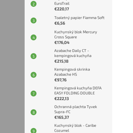
EuroTrail
€220,17
Toaletný papier Fiamma Soft
€6,56
Kuchynský blok Mercury
Cross Square
€176,04
Azabache Daily CT -
kempingová kuchyňa
€215,18
Kempingová skrinka
Azabache HS
€97,76
Kempingová kuchyňa DEFA
EASY FOLDING DOUBLE
€222,13
Ochranná plachta Tyvek
Supra-FC
€165,37
Kuchynský blok - Caribe
Cozumel