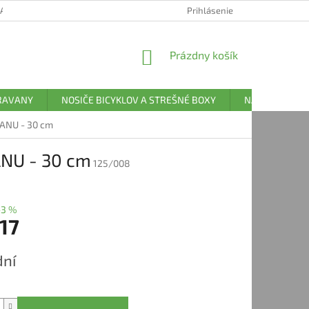
 POUČENIE O COOKIES
FORMULÁR NA ODSTÚPENIE OD ZMLUVY
Prihlásenie
NÁKUPNÝ
Prázdny košík
KOŠÍK
ARAVANY
NOSIČE BICYKLOV A STREŠNÉ BOXY
NÁHRADNÉ DI
ANU - 30 cm
NU - 30 cm
125/008
–3 %
17
ová
dní