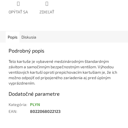
OPÝTAŤ SA
ZDIEĽAŤ
Popis
Diskusia
Podrobný popis
Telo kartuše je vybavené medzinárodným štandardným
závitom a samočinným bezpečnostným ventilom. Výhodou
ventilových kartuší oproti prepichovacím kartušiam je, že ich
možno odpojiť od pripojeného zariadenia aj pred úplným
vyprázdnením.
Dodatočné parametre
Kategória
:
PLYN
EAN
:
8022068022123
Z