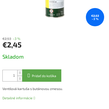
€2,53
–3 %
€2,53
–3 %
€2,45
Jednotková
Skladom
cena:
Pridať do košíka
Ventilová kartuša s butánovou zmesou.
Detailné informácie