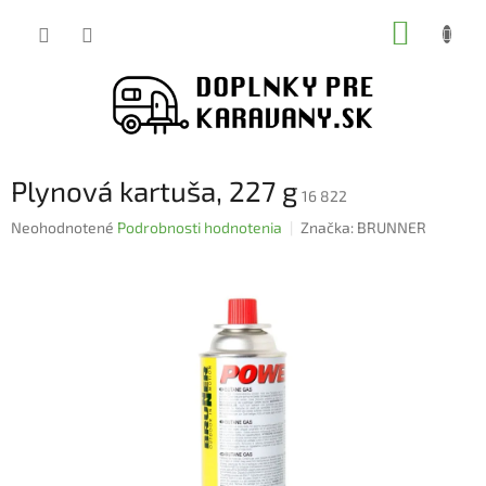
Prejsť
NÁKUP
na
obsah
KOŠÍK
Plynová kartuša, 227 g
16 822
Priemerné
Neohodnotené
Podrobnosti hodnotenia
Značka:
BRUNNER
hodnotenie
produktu
je
0,0
z
5
hviezdičiek.