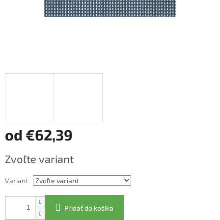
od
€62,39
Jednotková
Zvoľte variant
cena:
Variant
Pridať do košíka