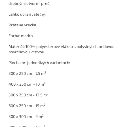
drobnými otvormi preč.
Ľahko udržiavateľný.
Vrátane vrecka.
Farba: modrá
Materiál: 100% polyesterové vlákno s polyvinyl chloridovou
povrchovou vrstvou
Plocha pri jednotlivých variantoch:
2
300 x 250 cm - 7,5 m
2
400 x 250 cm - 10 m
2
500 x 250 cm - 12,5 m
2
600 x 250 cm - 15 m
2
300 x 300 cm - 9 m
2