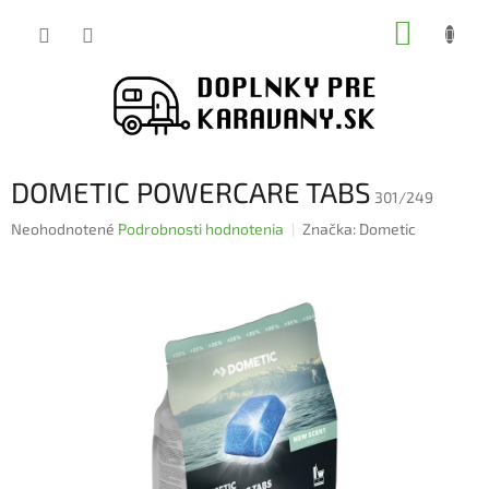
Prejsť
NÁKUP
na
obsah
KOŠÍK
DOMETIC POWERCARE TABS
301/249
Priemerné
Neohodnotené
Podrobnosti hodnotenia
Značka:
Dometic
hodnotenie
produktu
je
0,0
z
5
hviezdičiek.