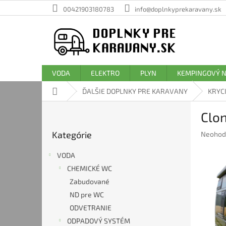
Prejsť
00421903180783
info@doplnkyprekaravany.sk
na
obsah
VODA
ELEKTRO
PLYN
KEMPINGOVÝ 
Domov
ĎALŠIE DOPLNKY PRE KARAVANY
KRYC
B
Clon
o
Preskočiť
č
Kategórie
Prieme
Neohod
kategórie
n
hodnote
ý
produkt
VODA
p
je
CHEMICKÉ WC
a
0,0
Zabudované
z
n
5
e
ND pre WC
hviezdič
l
ODVETRANIE
ODPADOVÝ SYSTÉM