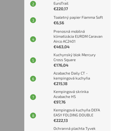
EuroTrail
€220,17
Toaletný papier Fiamma Soft
€6,56
Prenosná mobilná
klimatizácia EUROM Caravan
Airco AC2401
€463,04
Kuchynský blok Mercury
Cross Square
€176,04
Azabache Daily CT -
kempingová kuchyňa
€215,18
Kempingová skrinka
Azabache HS
€97,76
Kempingová kuchyňa DEFA
EASY FOLDING DOUBLE
€222,13
Ochranná plachta Tyvek