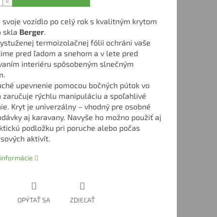
 svoje vozidlo po celý rok s kvalitným krytom
 skla
Berger
.
ystuženej termoizolačnej fólii ochráni vaše
zime pred ľadom a snehom a v lete pred
vaním interiéru spôsobeným slnečným
m.
uché upevnenie pomocou bočných pútok vo
 zaručuje rýchlu manipuláciu a spoľahlivé
ie. Kryt je univerzálny – vhodný pre osobné
odávky aj karavany. Navyše ho možno použiť aj
ktickú podložku pri poruche alebo počas
sových aktivít.
 informácie
OPÝTAŤ SA
ZDIEĽAŤ