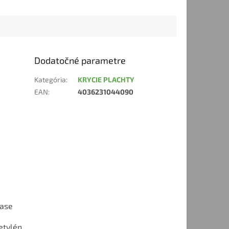
Dodatočné parametre
Kategória
:
KRYCIE PLACHTY
EAN
:
4036231044090
čase
yetylén