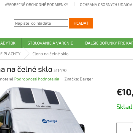
VŠEOBECNÉ OBCHODNÉ PODMIENKY
OCHRANA OSOBNÝCH ÚDAJOV A
HĽADAŤ
NÁBYTOK
STOLOVANIE A VARENIE
ĎALŠIE DOPLNKY PRE K
IE PLACHTY
Clona na čelné sklo
a na čelné sklo
511470
rné
notené
Podrobnosti hodnotenia
Značka:
Berger
nie
€10
u
Jednotk
Skla
cena:
iek.