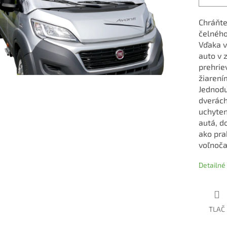
Chráňte
čelného
Vďaka v
auto v 
prehrie
žiarení
Jednod
dverách
uchyten
autá, d
ako pra
voľnoča
Detailné
TLAČ