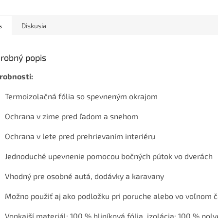
s
Diskusia
robný popis
robnosti:
Termoizolačná fólia so spevneným okrajom
Ochrana v zime pred ľadom a snehom
Ochrana v lete pred prehrievaním interiéru
Jednoduché upevnenie pomocou bočných pútok vo dverách
Vhodný pre osobné autá, dodávky a karavany
Možno použiť aj ako podložku pri poruche alebo vo voľnom 
Vonkajší materiál: 100 % hliníková fólia, izolácia: 100 % pol