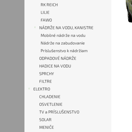
RK REICH
LILIE
FAWO
NÁDRŽE NA VODU, KANISTRE
Mobilné nádrže na vodu
Nádrže na zabudovanie
Príslušenstvo k nádržiam
ODPADOVÉ NÁDRŽE
HADICE NA VODU
SPRCHY
FILTRE
ELEKTRO
CHLADENIE
OSVETLENIE
TV a PRÍSLUŠENSTVO
SOLAR
MENIČE