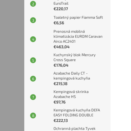
EuroTrail
€220,17
Toaletný papier Fiamma Soft
€6,56
Prenosná mobilná
klimatizácia EUROM Caravan
Airco AC2401
€463,04
Kuchynský blok Mercury
Cross Square
€176,04
Azabache Daily CT -
kempingová kuchyňa
€215,18
Kempingová skrinka
Azabache HS
€97,76
Kempingová kuchyňa DEFA
EASY FOLDING DOUBLE
€222,13
Ochranná plachta Tyvek