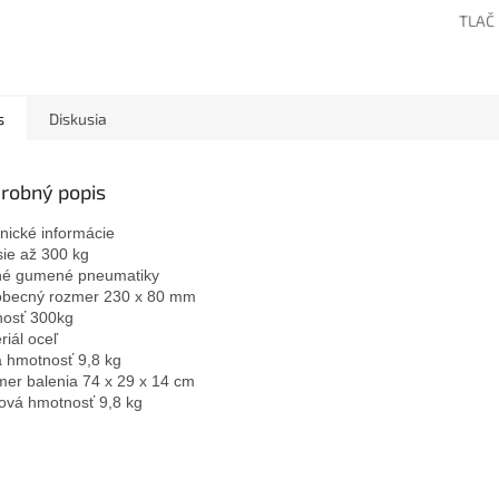
TLAČ
s
Diskusia
robný popis
nické informácie

ie až 300 kg

é gumené pneumatiky

becný rozmer 230 x 80 mm

osť 300kg

iál oceľ

á hmotnosť 9,8 kg

er balenia 74 x 29 x 14 cm

ová hmotnosť 9,8 kg