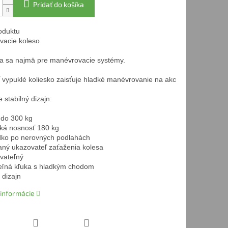
Pridať do košíka
oduktu

acie koleso

 sa najmä pre manévrovacie systémy.

 vypuklé koliesko zaisťuje hladké manévrovanie na akomkoľvek povrchu
stabilný dizajn:

do 300 kg

á nosnosť 180 kg

dko po nerovných podlahách

aný ukazovateľ zaťaženia kolesa

ateľný

ľná kľuka s hladkým chodom

dizajn
 informácie