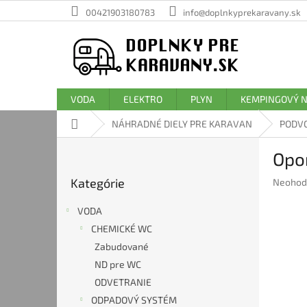
Prejsť
00421903180783
info@doplnkyprekaravany.sk
na
obsah
VODA
ELEKTRO
PLYN
KEMPINGOVÝ 
Domov
NÁHRADNÉ DIELY PRE KARAVAN
PODV
B
Opo
o
Preskočiť
č
Kategórie
Prieme
Neohod
kategórie
n
hodnote
ý
produkt
VODA
p
je
CHEMICKÉ WC
a
0,0
Zabudované
z
n
5
e
ND pre WC
hviezdič
l
ODVETRANIE
ODPADOVÝ SYSTÉM