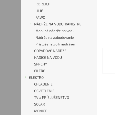
RK REICH
LILIE
FAWO
NÁDRŽE NA VODU, KANISTRE
Mobilné nádrže na vodu
Nádrže na zabudovanie
Príslušenstvo k nádržiam
ODPADOVÉ NÁDRŽE
HADICE NA VODU
SPRCHY
FILTRE
ELEKTRO
CHLADENIE
OSVETLENIE
TV a PRÍSLUŠENSTVO
SOLAR
MENIČE