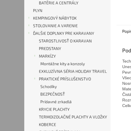
BATĚRIE A CENTRÁLY
PLYN
KEMPINGOVÝ NÁBYTOK
STOLOVANIE A VARENIE
Popi
ĎALŠIE DOPLNKY PRE KARAVANY
STAROSTLIVOSŤ O KARAVAN
PREDSTANY
Pod
MARKÍZY
Tech
Montážne kity a konzoly
Unes
EXKLUZÍVNA SÉRIA HOLIDAY TRAVEL
Pevn
Všeo
PRAKTICKÉ PRÍSLUŠENSTVO
Nosn
Schodíky
Mater
BEZPEČNOSŤ
Čist
Rozm
Prídavné zrkadlá
Celk
KRYCIE PLACHTY
TERMOIZOLAČNÉ PLACHTY A VLOŽKY
KOBERCE