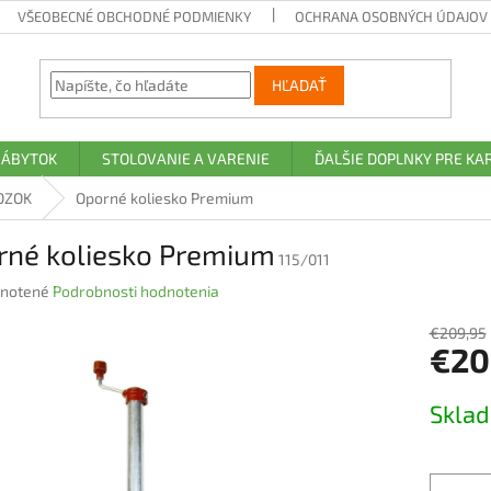
VŠEOBECNÉ OBCHODNÉ PODMIENKY
OCHRANA OSOBNÝCH ÚDAJOV A
HĽADAŤ
NÁBYTOK
STOLOVANIE A VARENIE
ĎALŠIE DOPLNKY PRE K
OZOK
Oporné koliesko Premium
rné koliesko Premium
115/011
rné
notené
Podrobnosti hodnotenia
nie
u
€209,95
€20
Jednotk
Skla
cena:
iek.