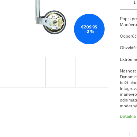
Popis pr
Manévrov
€209,95
–2 %
Odporúča
Obzvlášť
Extrémne 
Nosnosť 
Dynamick
beží hla
Integrov
manévrov
odnímate
moderný 
Detailné